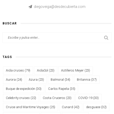
diegoveiga@desdecubierta.com
BUSCAR
TAGS
Aida cruises
(79)
AidaSol
(23)
Astilleros Meyer
(23)
Aurora
(24)
Azura
(23)
Balmoral
(34)
Britannia
(37)
Buque de expedición
(30)
Carlos Rapela
(35)
Celebrity cruises
(22)
Costa Cruceros
(23)
COVID-19
(33)
Cruise and Maritime Voyages
(25)
Cunard
(42)
desguace
(32)