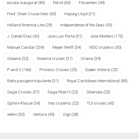
escala inaugural
(85)
Ferrol
(60)
Fincantieri
(49)
Fred. Olsen Cruise lines
(60)
Hapag-Lloyd
(31)
Holland America Line
(29)
Independence of the Seas
(50)
J. Daniel Díaz
(42)
Jose Luis Porta
(31)
Jose Montero
(173)
Manuel Candal
(239)
Meyer Werft
(34)
MSC cruceros
(50)
Oceana
(32)
Oceania cruises
(31)
Oriana
(39)
P and O
(166)
Princess Cruises
(25)
Queen Victoria
(23)
Ratio pasajero-tripulante
(31)
Royal Caribbean International
(85)
Saga Cruises
(37)
Saga Pearl II
(22)
Silversea
(25)
Sphinx-Klasse
(34)
tres cruceros
(22)
TUI cruises
(40)
velero
(30)
Ventura
(45)
Vigo
(28)