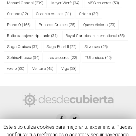
Manuel Candal
(239)
Meyer Werft
(34)
MSC cruceros
(50)
Oceana
(32)
Oceania cruises
(31)
Oriana
(39)
P and O
(166)
Princess Cruises
(25)
Queen Victoria
(23)
Ratio pasajero-tripulante
(31)
Royal Caribbean International
(85)
Saga Cruises
(37)
Saga Pearl II
(22)
Silversea
(25)
Sphinx-Klasse
(34)
tres cruceros
(22)
TUI cruises
(40)
velero
(30)
Ventura
(45)
Vigo
(28)
Este sitio utiliza cookies para mejorar tu experiencia. Puedes
configurar tus preferencias o aceptar y seguir navegando.