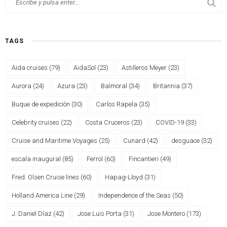
TAGS
Aida cruises
(79)
AidaSol
(23)
Astilleros Meyer
(23)
Aurora
(24)
Azura
(23)
Balmoral
(34)
Britannia
(37)
Buque de expedición
(30)
Carlos Rapela
(35)
Celebrity cruises
(22)
Costa Cruceros
(23)
COVID-19
(33)
Cruise and Maritime Voyages
(25)
Cunard
(42)
desguace
(32)
escala inaugural
(85)
Ferrol
(60)
Fincantieri
(49)
Fred. Olsen Cruise lines
(60)
Hapag-Lloyd
(31)
Holland America Line
(29)
Independence of the Seas
(50)
J. Daniel Díaz
(42)
Jose Luis Porta
(31)
Jose Montero
(173)