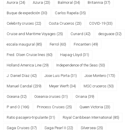
Aurora
(24)
Azura
(23)
Balmoral
(34)
Britannia
(37)
Buque de expedición
(30)
Carlos Rapela
(35)
Celebrity cruises
(22)
Costa Cruceros
(23)
COVID-19
(33)
Cruise and Maritime Voyages
(25)
Cunard
(42)
desguace
(32)
escala inaugural
(85)
Ferrol
(60)
Fincantieri
(49)
Fred. Olsen Cruise lines
(60)
Hapag-Lloyd
(31)
Holland America Line
(29)
Independence of the Seas
(50)
J. Daniel Díaz
(42)
Jose Luis Porta
(31)
Jose Montero
(173)
Manuel Candal
(239)
Meyer Werft
(34)
MSC cruceros
(50)
Oceana
(32)
Oceania cruises
(31)
Oriana
(39)
P and O
(166)
Princess Cruises
(25)
Queen Victoria
(23)
Ratio pasajero-tripulante
(31)
Royal Caribbean International
(85)
Saga Cruises
(37)
Saga Pearl II
(22)
Silversea
(25)