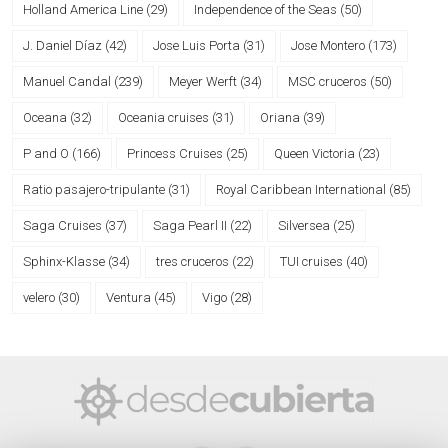
Holland America Line
(29)
Independence of the Seas
(50)
J. Daniel Díaz
(42)
Jose Luis Porta
(31)
Jose Montero
(173)
Manuel Candal
(239)
Meyer Werft
(34)
MSC cruceros
(50)
Oceana
(32)
Oceania cruises
(31)
Oriana
(39)
P and O
(166)
Princess Cruises
(25)
Queen Victoria
(23)
Ratio pasajero-tripulante
(31)
Royal Caribbean International
(85)
Saga Cruises
(37)
Saga Pearl II
(22)
Silversea
(25)
Sphinx-Klasse
(34)
tres cruceros
(22)
TUI cruises
(40)
velero
(30)
Ventura
(45)
Vigo
(28)