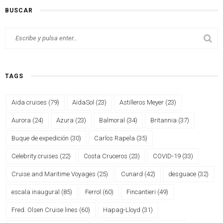
BUSCAR
TAGS
Aida cruises
(79)
AidaSol
(23)
Astilleros Meyer
(23)
Aurora
(24)
Azura
(23)
Balmoral
(34)
Britannia
(37)
Buque de expedición
(30)
Carlos Rapela
(35)
Celebrity cruises
(22)
Costa Cruceros
(23)
COVID-19
(33)
Cruise and Maritime Voyages
(25)
Cunard
(42)
desguace
(32)
escala inaugural
(85)
Ferrol
(60)
Fincantieri
(49)
Fred. Olsen Cruise lines
(60)
Hapag-Lloyd
(31)