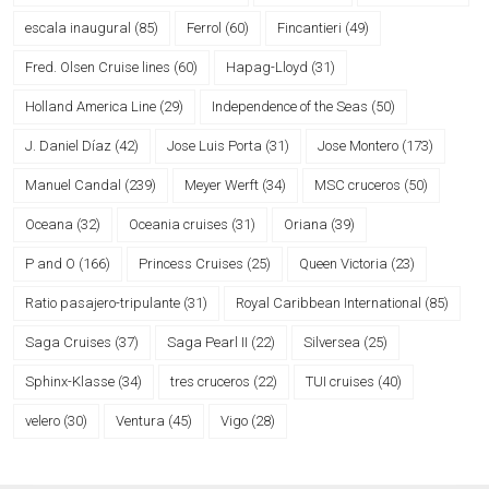
escala inaugural
(85)
Ferrol
(60)
Fincantieri
(49)
Fred. Olsen Cruise lines
(60)
Hapag-Lloyd
(31)
Holland America Line
(29)
Independence of the Seas
(50)
J. Daniel Díaz
(42)
Jose Luis Porta
(31)
Jose Montero
(173)
Manuel Candal
(239)
Meyer Werft
(34)
MSC cruceros
(50)
Oceana
(32)
Oceania cruises
(31)
Oriana
(39)
P and O
(166)
Princess Cruises
(25)
Queen Victoria
(23)
Ratio pasajero-tripulante
(31)
Royal Caribbean International
(85)
Saga Cruises
(37)
Saga Pearl II
(22)
Silversea
(25)
Sphinx-Klasse
(34)
tres cruceros
(22)
TUI cruises
(40)
velero
(30)
Ventura
(45)
Vigo
(28)