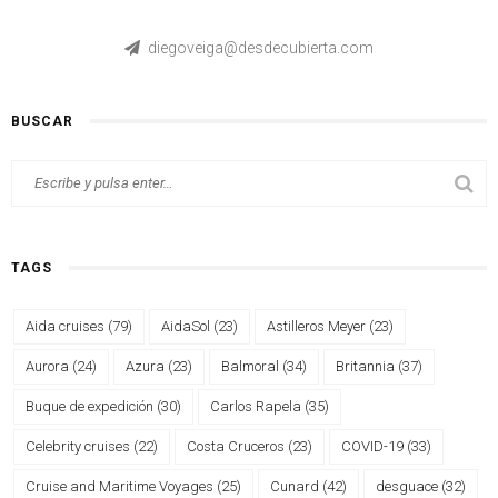
diegoveiga@desdecubierta.com
BUSCAR
TAGS
Aida cruises
(79)
AidaSol
(23)
Astilleros Meyer
(23)
Aurora
(24)
Azura
(23)
Balmoral
(34)
Britannia
(37)
Buque de expedición
(30)
Carlos Rapela
(35)
Celebrity cruises
(22)
Costa Cruceros
(23)
COVID-19
(33)
Cruise and Maritime Voyages
(25)
Cunard
(42)
desguace
(32)