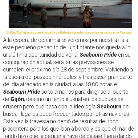
El
Wind Surf
atracado en el muelle de Batería durante una de sus escalas en A Coruña.
A la espera de confirmar si veremos por nuestra ría a
este pequeño pedacito de lujo flotante nos queda aún
una última oportunidad de ver al
Seabourn Pride
en su
configuración actual; será, si las previsiones se
cumplen, el próximo día 28 de septiembre. Volviendo a
la escala del pasado miércoles, y tras pasar gran parte
del día atracado en la ciudad, a las 18:00 horas el
Seabourn Pride
soltó amarras para dirigirse al puerto
de
Gijón
, destino un tanto inusual en los buques de
crucero pero que casa con la ideología
Seabourn
de
buscar lugares poco frecuentados por otras navieras.
Esta vez la travesía no debió de resultar del todo
placentera para los que iban a bordo y es que el mar de
fondo hizo que la pequeña nave de pasaje fuera dando