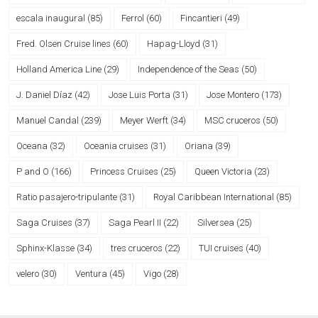
escala inaugural
(85)
Ferrol
(60)
Fincantieri
(49)
Fred. Olsen Cruise lines
(60)
Hapag-Lloyd
(31)
Holland America Line
(29)
Independence of the Seas
(50)
J. Daniel Díaz
(42)
Jose Luis Porta
(31)
Jose Montero
(173)
Manuel Candal
(239)
Meyer Werft
(34)
MSC cruceros
(50)
Oceana
(32)
Oceania cruises
(31)
Oriana
(39)
P and O
(166)
Princess Cruises
(25)
Queen Victoria
(23)
Ratio pasajero-tripulante
(31)
Royal Caribbean International
(85)
Saga Cruises
(37)
Saga Pearl II
(22)
Silversea
(25)
Sphinx-Klasse
(34)
tres cruceros
(22)
TUI cruises
(40)
velero
(30)
Ventura
(45)
Vigo
(28)