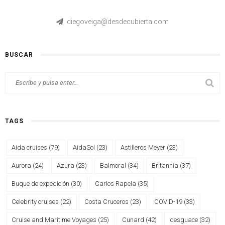
diegoveiga@desdecubierta.com
BUSCAR
TAGS
Aida cruises
(79)
AidaSol
(23)
Astilleros Meyer
(23)
Aurora
(24)
Azura
(23)
Balmoral
(34)
Britannia
(37)
Buque de expedición
(30)
Carlos Rapela
(35)
Celebrity cruises
(22)
Costa Cruceros
(23)
COVID-19
(33)
Cruise and Maritime Voyages
(25)
Cunard
(42)
desguace
(32)