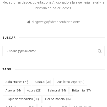
Redactor en desdecubierta.com. Aficionado a la ingeniería naval y la
historia de los cruceros.
diegoveiga@desdecubierta.com
BUSCAR
TAGS
Aida cruises
(79)
AidaSol
(23)
Astilleros Meyer
(23)
Aurora
(24)
Azura
(23)
Balmoral
(34)
Britannia
(37)
Buque de expedición
(30)
Carlos Rapela
(35)