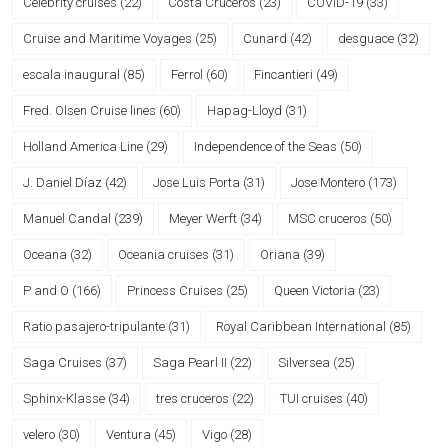
Celebrity cruises
(22)
Costa Cruceros
(23)
COVID-19
(33)
Cruise and Maritime Voyages
(25)
Cunard
(42)
desguace
(32)
escala inaugural
(85)
Ferrol
(60)
Fincantieri
(49)
Fred. Olsen Cruise lines
(60)
Hapag-Lloyd
(31)
Holland America Line
(29)
Independence of the Seas
(50)
J. Daniel Díaz
(42)
Jose Luis Porta
(31)
Jose Montero
(173)
Manuel Candal
(239)
Meyer Werft
(34)
MSC cruceros
(50)
Oceana
(32)
Oceania cruises
(31)
Oriana
(39)
P and O
(166)
Princess Cruises
(25)
Queen Victoria
(23)
Ratio pasajero-tripulante
(31)
Royal Caribbean International
(85)
Saga Cruises
(37)
Saga Pearl II
(22)
Silversea
(25)
Sphinx-Klasse
(34)
tres cruceros
(22)
TUI cruises
(40)
velero
(30)
Ventura
(45)
Vigo
(28)