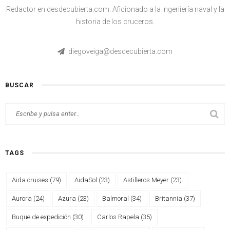
Redactor en desdecubierta.com. Aficionado a la ingeniería naval y la
historia de los cruceros.
diegoveiga@desdecubierta.com
BUSCAR
TAGS
Aida cruises
(79)
AidaSol
(23)
Astilleros Meyer
(23)
Aurora
(24)
Azura
(23)
Balmoral
(34)
Britannia
(37)
Buque de expedición
(30)
Carlos Rapela
(35)