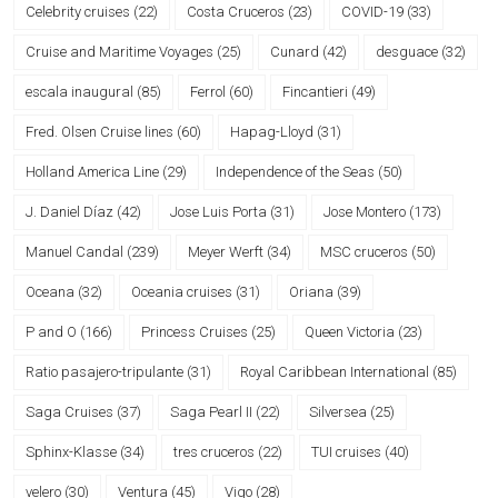
Celebrity cruises
(22)
Costa Cruceros
(23)
COVID-19
(33)
Cruise and Maritime Voyages
(25)
Cunard
(42)
desguace
(32)
escala inaugural
(85)
Ferrol
(60)
Fincantieri
(49)
Fred. Olsen Cruise lines
(60)
Hapag-Lloyd
(31)
Holland America Line
(29)
Independence of the Seas
(50)
J. Daniel Díaz
(42)
Jose Luis Porta
(31)
Jose Montero
(173)
Manuel Candal
(239)
Meyer Werft
(34)
MSC cruceros
(50)
Oceana
(32)
Oceania cruises
(31)
Oriana
(39)
P and O
(166)
Princess Cruises
(25)
Queen Victoria
(23)
Ratio pasajero-tripulante
(31)
Royal Caribbean International
(85)
Saga Cruises
(37)
Saga Pearl II
(22)
Silversea
(25)
Sphinx-Klasse
(34)
tres cruceros
(22)
TUI cruises
(40)
velero
(30)
Ventura
(45)
Vigo
(28)