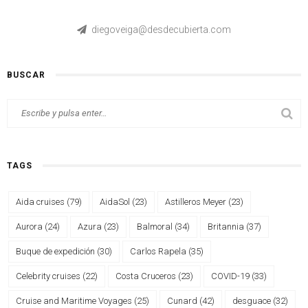
diegoveiga@desdecubierta.com
BUSCAR
TAGS
Aida cruises
(79)
AidaSol
(23)
Astilleros Meyer
(23)
Aurora
(24)
Azura
(23)
Balmoral
(34)
Britannia
(37)
Buque de expedición
(30)
Carlos Rapela
(35)
Celebrity cruises
(22)
Costa Cruceros
(23)
COVID-19
(33)
Cruise and Maritime Voyages
(25)
Cunard
(42)
desguace
(32)