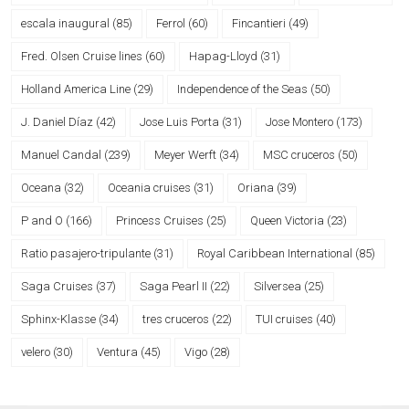
escala inaugural
(85)
Ferrol
(60)
Fincantieri
(49)
Fred. Olsen Cruise lines
(60)
Hapag-Lloyd
(31)
Holland America Line
(29)
Independence of the Seas
(50)
J. Daniel Díaz
(42)
Jose Luis Porta
(31)
Jose Montero
(173)
Manuel Candal
(239)
Meyer Werft
(34)
MSC cruceros
(50)
Oceana
(32)
Oceania cruises
(31)
Oriana
(39)
P and O
(166)
Princess Cruises
(25)
Queen Victoria
(23)
Ratio pasajero-tripulante
(31)
Royal Caribbean International
(85)
Saga Cruises
(37)
Saga Pearl II
(22)
Silversea
(25)
Sphinx-Klasse
(34)
tres cruceros
(22)
TUI cruises
(40)
velero
(30)
Ventura
(45)
Vigo
(28)