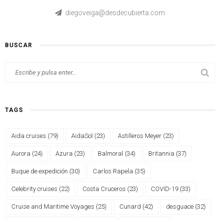
diegoveiga@desdecubierta.com
BUSCAR
TAGS
Aida cruises
(79)
AidaSol
(23)
Astilleros Meyer
(23)
Aurora
(24)
Azura
(23)
Balmoral
(34)
Britannia
(37)
Buque de expedición
(30)
Carlos Rapela
(35)
Celebrity cruises
(22)
Costa Cruceros
(23)
COVID-19
(33)
Cruise and Maritime Voyages
(25)
Cunard
(42)
desguace
(32)