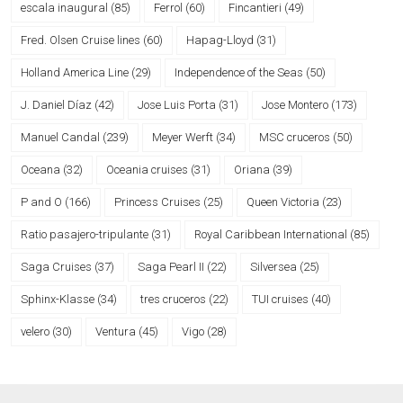
escala inaugural
(85)
Ferrol
(60)
Fincantieri
(49)
Fred. Olsen Cruise lines
(60)
Hapag-Lloyd
(31)
Holland America Line
(29)
Independence of the Seas
(50)
J. Daniel Díaz
(42)
Jose Luis Porta
(31)
Jose Montero
(173)
Manuel Candal
(239)
Meyer Werft
(34)
MSC cruceros
(50)
Oceana
(32)
Oceania cruises
(31)
Oriana
(39)
P and O
(166)
Princess Cruises
(25)
Queen Victoria
(23)
Ratio pasajero-tripulante
(31)
Royal Caribbean International
(85)
Saga Cruises
(37)
Saga Pearl II
(22)
Silversea
(25)
Sphinx-Klasse
(34)
tres cruceros
(22)
TUI cruises
(40)
velero
(30)
Ventura
(45)
Vigo
(28)