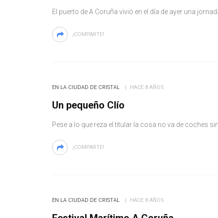
El puerto de A Coruña vivió en el día de ayer una jorna
¡COMPARTE!
EN LA CIUDAD DE CRISTAL
HACE 8 AÑOS
Un pequeño Clío
Pese a lo que reza el titular la cosa no va de coches s
¡COMPARTE!
EN LA CIUDAD DE CRISTAL
HACE 8 AÑOS