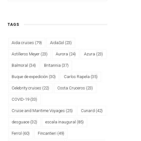
TAGS
Aida cruises
(79)
AidaSol
(23)
Astilleros Meyer
(23)
Aurora
(24)
Azura
(23)
Balmoral
(34)
Britannia
(37)
Buque de expedición
(30)
Carlos Rapela
(35)
Celebrity cruises
(22)
Costa Cruceros
(23)
COVID-19
(33)
Cruise and Maritime Voyages
(25)
Cunard
(42)
desguace
(32)
escala inaugural
(85)
Ferrol
(60)
Fincantieri
(49)