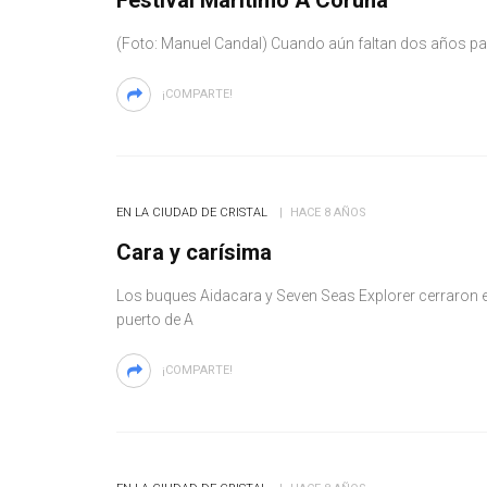
Festival Marítimo A Coruña
(Foto: Manuel Candal) Cuando aún faltan dos años para
¡COMPARTE!
EN LA CIUDAD DE CRISTAL
HACE 8 AÑOS
Cara y carísima
Los buques Aidacara y Seven Seas Explorer cerraron 
puerto de A
¡COMPARTE!