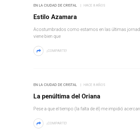
EN LA CIUDAD DE CRISTAL
HACE 8 AÑOS
Estilo Azamara
Acostumbrados como estamos en las últimas jornadas 
viene bien que
¡COMPARTE!
EN LA CIUDAD DE CRISTAL
HACE 8 AÑOS
La penúltima del Oriana
Pese a que el tiempo (la falta de él) me impidió acerca
¡COMPARTE!