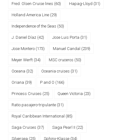
Fred. Olsen Cruise lines
(60)
Hapag-Lloyd
(31)
Holland America Line
(29)
Independence of the Seas
(50)
J. Daniel Díaz
(42)
Jose Luis Porta
(31)
Jose Montero
(173)
Manuel Candal
(239)
Meyer Werft
(34)
MSC cruceros
(50)
Oceana
(32)
Oceania cruises
(31)
Oriana
(39)
P and O
(166)
Princess Cruises
(25)
Queen Victoria
(23)
Ratio pasajero-tripulante
(31)
Royal Caribbean International
(85)
Saga Cruises
(37)
Saga Pearl II
(22)
Silversea
(25)
Sphinx-Klasse
(34)