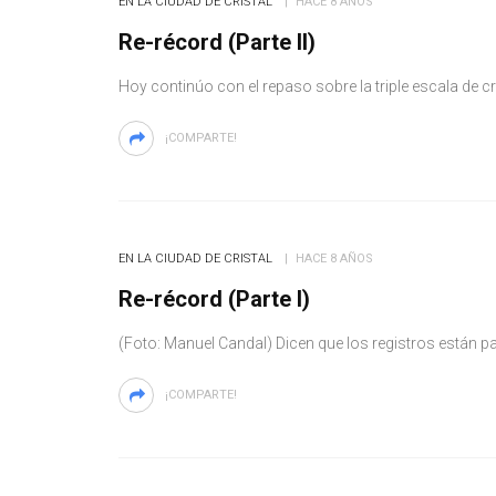
EN LA CIUDAD DE CRISTAL
HACE 8 AÑOS
Re-récord (Parte II)
Hoy continúo con el repaso sobre la triple escala de c
¡COMPARTE!
EN LA CIUDAD DE CRISTAL
HACE 8 AÑOS
Re-récord (Parte I)
(Foto: Manuel Candal) Dicen que los registros están pa
¡COMPARTE!