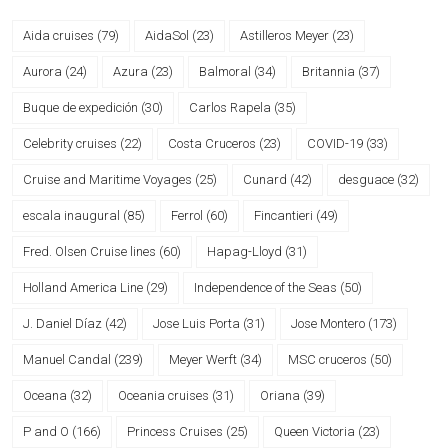
Aida cruises
(79)
AidaSol
(23)
Astilleros Meyer
(23)
Aurora
(24)
Azura
(23)
Balmoral
(34)
Britannia
(37)
Buque de expedición
(30)
Carlos Rapela
(35)
Celebrity cruises
(22)
Costa Cruceros
(23)
COVID-19
(33)
Cruise and Maritime Voyages
(25)
Cunard
(42)
desguace
(32)
escala inaugural
(85)
Ferrol
(60)
Fincantieri
(49)
Fred. Olsen Cruise lines
(60)
Hapag-Lloyd
(31)
Holland America Line
(29)
Independence of the Seas
(50)
J. Daniel Díaz
(42)
Jose Luis Porta
(31)
Jose Montero
(173)
Manuel Candal
(239)
Meyer Werft
(34)
MSC cruceros
(50)
Oceana
(32)
Oceania cruises
(31)
Oriana
(39)
P and O
(166)
Princess Cruises
(25)
Queen Victoria
(23)