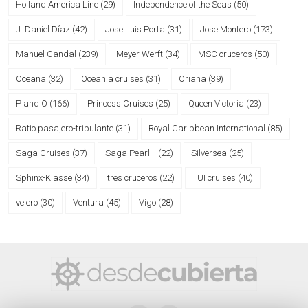
Holland America Line
(29)
Independence of the Seas
(50)
J. Daniel Díaz
(42)
Jose Luis Porta
(31)
Jose Montero
(173)
Manuel Candal
(239)
Meyer Werft
(34)
MSC cruceros
(50)
Oceana
(32)
Oceania cruises
(31)
Oriana
(39)
P and O
(166)
Princess Cruises
(25)
Queen Victoria
(23)
Ratio pasajero-tripulante
(31)
Royal Caribbean International
(85)
Saga Cruises
(37)
Saga Pearl II
(22)
Silversea
(25)
Sphinx-Klasse
(34)
tres cruceros
(22)
TUI cruises
(40)
velero
(30)
Ventura
(45)
Vigo
(28)