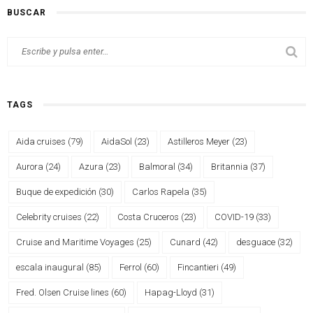
BUSCAR
TAGS
Aida cruises
(79)
AidaSol
(23)
Astilleros Meyer
(23)
Aurora
(24)
Azura
(23)
Balmoral
(34)
Britannia
(37)
Buque de expedición
(30)
Carlos Rapela
(35)
Celebrity cruises
(22)
Costa Cruceros
(23)
COVID-19
(33)
Cruise and Maritime Voyages
(25)
Cunard
(42)
desguace
(32)
escala inaugural
(85)
Ferrol
(60)
Fincantieri
(49)
Fred. Olsen Cruise lines
(60)
Hapag-Lloyd
(31)