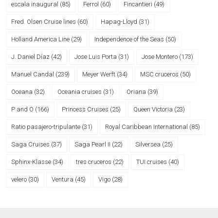
escala inaugural
(85)
Ferrol
(60)
Fincantieri
(49)
Fred. Olsen Cruise lines
(60)
Hapag-Lloyd
(31)
Holland America Line
(29)
Independence of the Seas
(50)
J. Daniel Díaz
(42)
Jose Luis Porta
(31)
Jose Montero
(173)
Manuel Candal
(239)
Meyer Werft
(34)
MSC cruceros
(50)
Oceana
(32)
Oceania cruises
(31)
Oriana
(39)
P and O
(166)
Princess Cruises
(25)
Queen Victoria
(23)
Ratio pasajero-tripulante
(31)
Royal Caribbean International
(85)
Saga Cruises
(37)
Saga Pearl II
(22)
Silversea
(25)
Sphinx-Klasse
(34)
tres cruceros
(22)
TUI cruises
(40)
velero
(30)
Ventura
(45)
Vigo
(28)