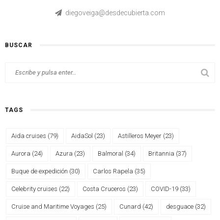
diegoveiga@desdecubierta.com
BUSCAR
TAGS
Aida cruises
(79)
AidaSol
(23)
Astilleros Meyer
(23)
Aurora
(24)
Azura
(23)
Balmoral
(34)
Britannia
(37)
Buque de expedición
(30)
Carlos Rapela
(35)
Celebrity cruises
(22)
Costa Cruceros
(23)
COVID-19
(33)
Cruise and Maritime Voyages
(25)
Cunard
(42)
desguace
(32)