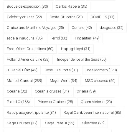
Buque de expedición
(30)
Carlos Rapela
(35)
Celebrity cruises
(22)
Costa Cruceros
(23)
COVID-19
(33)
Cruise and Maritime Voyages
(25)
Cunard
(42)
desguace
(32)
escala inaugural
(85)
Ferrol
(60)
Fincantieri
(49)
Fred. Olsen Cruise lines
(60)
Hapag-Lloyd
(31)
Holland America Line
(29)
Independence of the Seas
(50)
J. Daniel Díaz
(42)
Jose Luis Porta
(31)
Jose Montero
(173)
Manuel Candal
(239)
Meyer Werft
(34)
MSC cruceros
(50)
Oceana
(32)
Oceania cruises
(31)
Oriana
(39)
P and O
(166)
Princess Cruises
(25)
Queen Victoria
(23)
Ratio pasajero-tripulante
(31)
Royal Caribbean International
(85)
Saga Cruises
(37)
Saga Pearl II
(22)
Silversea
(25)