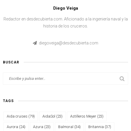
Diego Veiga
Redactor en desdecubierta.com. Aficionado a la ingeniería naval y la
historia de los cruceros.
diegoveiga@desdecubierta.com
BUSCAR
TAGS
Aida cruises
(79)
AidaSol
(23)
Astilleros Meyer
(23)
Aurora
(24)
Azura
(23)
Balmoral
(34)
Britannia
(37)