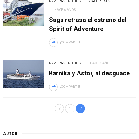
NAVIERAS
NOTICIAS
SAGA CRUISES
HACE 6 AÑOS
Saga retrasa el estreno del
Spirit of Adventure
¡COMPARTE!
NAVIERAS
NOTICIAS
HACE 6 AÑOS
Karnika y Astor, al desguace
¡COMPARTE!
1
2
AUTOR