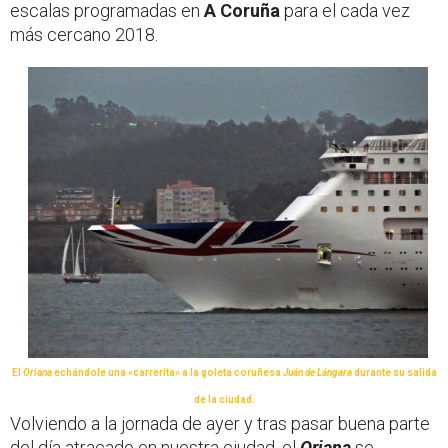
escalas programadas en
A Coruña
para el cada vez
más cercano 2018.
El
Oriana
echándole una «carrerita» a la goleta coruñesa
Juán de Lángara
durante su salida
de la ciudad.
Volviendo a la jornada de ayer y tras pasar buena parte
del día atracado en nuestra ciudad, el
Oriana
se