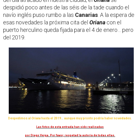
despidió poco antes de las séis de la tade cuando el
navío inglés puso rumbo a las
Canarias
. A la espera de
esas novedades la próxima cita del
Oriana
con el
puerto herculino queda fijada para el 4 de enero… pero
del 2019.
Despedimos al
Oriana
hasta el 2019… aunque muy pronto podría haber novedades.
Las fotos de esta entrada han sido realizadas
por Diego Veiga. Por favor, respetad la autoría de todas ellas.