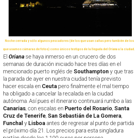
Noche cerrada y sólo algunos pescadores (de los que usan cañas pero también de los
que usamos cámaras de fotos) como únicos testigos de la llegada del
Oriana
a la ciudad.
El
Oriana
se haya inmerso en un crucero de dos
semanas de duración iniciado hace tres días en el
mencionado puerto inglés de
Southampton
y que tras
la parada de ayer en nuestra ciudad tenía previsto
hacer escala en
Ceuta
pero finalmente el mal tiempo
ha obligado a cancelar la recalada en la ciudad
autónoma. Así pues el itinerario continuará rumbo a las
Canarias
, con escalas en
Puerto del Rosario
,
Santa
Cruz de Tenerife
,
San Sebastián de La Gomera
,
Funchal
y
Lisboa
antes de regresar al punto de partida
el próximo día 21. Los precios para esta singladura
partían desde los 1.100 euros por persona