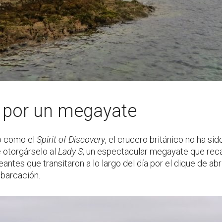
o por un megayate
to como el
Spirit of Discovery
, el crucero británico no ha si
e otorgárselo al
Lady S
, un espectacular megayate que recal
antes que transitaron a lo largo del día por el dique de a
mbarcación.