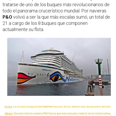
tratarse de uno de los buques más revolucionarios de
todo el panorama crucerístico mundial. Por navieras
P&O
volvió a ser la que más escalas sumó, un total de
21 a cargo de los 8 buques que componen
actualmente su flota.
Arriba
: La escala inaugural del
AidaPrima
fue uno de los debuts más destacados del año.
Abajo
: Una vez más la naviera P&O fue la que más escalas realizó en la ría herculina,