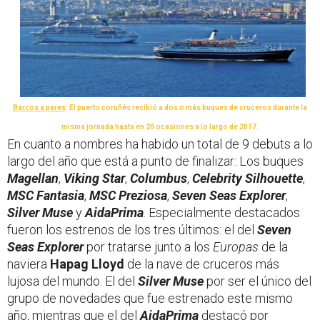
Barcos a pares
: El puerto coruñés recibió a dos o más buques de cruceros durante la
misma jornada hasta en 20 ocasiones a lo largo de 2017.
En cuanto a nombres ha habido un total de 9 debuts a lo
largo del año que está a punto de finalizar: Los buques
Magellan
,
Viking Star
,
Columbus
,
Celebrity Silhouette
,
MSC Fantasia
,
MSC Preziosa
,
Seven Seas Explorer
,
Silver Muse
y
AidaPrima
. Especialmente destacados
fueron los estrenos de los tres últimos: el del
Seven
Seas Explorer
por tratarse junto a los
Europas
de la
naviera
Hapag Lloyd
de la nave de cruceros más
lujosa del mundo. El del
Silver Muse
por ser el único del
grupo de novedades que fue estrenado este mismo
año, mientras que el del
AidaPrima
destacó por