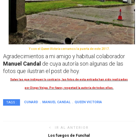
Y con el
Queen Victoria
cerramos la puerta de este 2017.
Agradecimientos a mi amigo y habitual colaborador
Manuel Candal
de cuya autoría son algunas de las
fotos que ilustran el post de hoy.
Salvo las que indiquen lo contrario, las fotos de esta entrada han sido realizadas
por Diego Veiga. Por favor, respetad la autoría de todas ellas.
CUNARD
MANUEL CANDAL
QUEEN VICTORIA
TAGS :
IR AL ANTERIOR
Los fuegos de Funchal