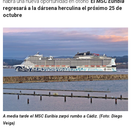
habrá una nueva oportunidad en otoño:
El
MSC Euribia
regresará a la dársena herculina el próximo 25 de
octubre
.
A media tarde el
MSC Euribia
zarpó rumbo a Cádiz. (Foto: Diego
Veiga)