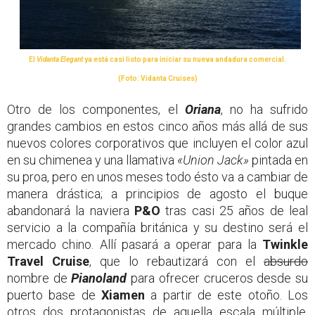
El
Vidanta Elegant
ya está casi listo para iniciar su nueva andadura comercial.
(Foto: Vidanta Cruises)
Otro de los componentes, el
Oriana
, no ha sufrido
grandes cambios en estos cinco años más allá de sus
nuevos colores corporativos que incluyen el color azul
en su chimenea y una llamativa
«Union Jack»
pintada en
su proa, pero en unos meses todo ésto va a cambiar de
manera drástica; a principios de agosto el buque
abandonará la naviera
P&O
tras casi 25 años de leal
servicio a la compañía británica y su destino será el
mercado chino. Allí pasará a operar para la
Twinkle
Travel Cruise
, que lo rebautizará con el
absurdo
nombre de
Pianoland
para ofrecer cruceros desde su
puerto base de
Xiamen
a partir de este otoño. Los
otros dos protagonistas de aquella escala múltiple,