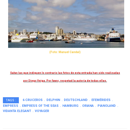
(Foto: Manuel Candal)
Salvo las que indiquen lo contrario las fotos de esta entrada han sido realizadas
por Diego Veiga. Por favor, respetad la autoría de todas ellas.
6 CRUCEROS
DELPHIN
DEUTSCHLAND
EFEMÉRIDES
TAGS :
EMPRESS
EMPRESS OF THE SEAS
HAMBURG
ORIANA
PIANOLAND
VIDANTA ELEGANT
VOYAGER