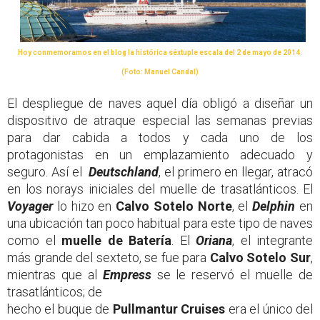
Hoy conmemoramos en el blog la histórica séxtuple escala del 2 de mayo de 2014.
(Foto: Manuel Candal)
El despliegue de naves aquel día obligó a diseñar un
dispositivo de atraque especial las semanas previas
para dar cabida a todos y cada uno de los
protagonistas en un emplazamiento adecuado y
seguro. Así el
Deutschland
, el primero en llegar, atracó
en los norays iniciales del muelle de trasatlánticos. El
Voyager
lo hizo en
Calvo Sotelo Norte
, el
Delphin
en
una ubicación tan poco habitual para este tipo de naves
como el
muelle de Batería
. El
Oriana
, el integrante
más grande del sexteto, se fue para
Calvo Sotelo Sur
,
mientras que al
Empress
se le reservó el muelle de
trasatlánticos; de
hecho el buque de
Pullmantur Cruises
era el único del