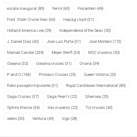
escala inaugural
(85)
Ferrol
(60)
Fincantieri
(49)
Fred. Olsen Cruise lines
(60)
Hapag-Lloyd
(31)
Holland America Line
(29)
Independence of the Seas
(50)
J. Daniel Díaz
(42)
Jose Luis Porta
(31)
Jose Montero
(173)
Manuel Candal
(239)
Meyer Werft
(34)
MSC cruceros
(50)
Oceana
(32)
Oceania cruises
(31)
Oriana
(39)
P and O
(166)
Princess Cruises
(25)
Queen Victoria
(23)
Ratio pasajero-tripulante
(31)
Royal Caribbean International
(85)
Saga Cruises
(37)
Saga Pearl II
(22)
Silversea
(25)
Sphinx-Klasse
(34)
tres cruceros
(22)
TUI cruises
(40)
velero
(30)
Ventura
(45)
Vigo
(28)