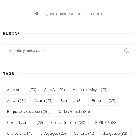
diegoveiga@desdecubierta.com
BUSCAR
TAGS
Aida cruises
(79)
AidaSol
(23)
Astilleros Meyer
(23)
Aurora
(24)
Azura
(23)
Balmoral
(34)
Britannia
(37)
Buque de expedición
(30)
Carlos Rapela
(35)
Celebrity cruises
(22)
Costa Cruceros
(23)
COVID-19
(33)
Cruise and Maritime Voyages
(25)
Cunard
(42)
desguace
(32)